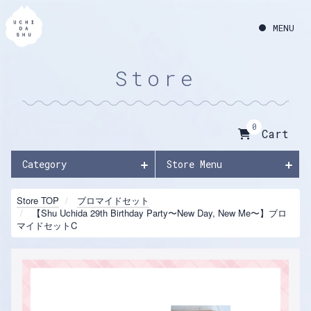
Store
0
Cart
Category
Store Menu
Store TOP
ブロマイドセット
【Shu Uchida 29th Birthday Party〜New Day, New Me〜】ブロ
マイドセットC