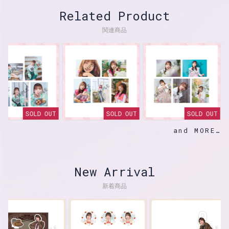
Related Product
関連商品
SOLD OUT
SOLD OUT
SOLD OUT
and MORE
New Arrival
新着商品