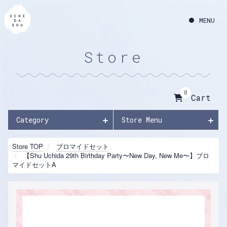
Store
0
Cart
Category
Store Menu
Store TOP
ブロマイドセット
【Shu Uchida 29th Birthday Party〜New Day, New Me〜】ブロ
マイドセットA