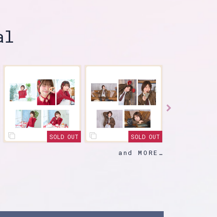
al
T
SOLD OUT
SOLD OUT
and MORE