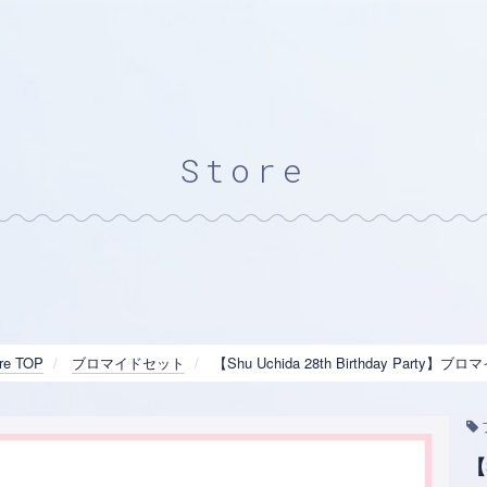
Store
re TOP
ブロマイドセット
【Shu Uchida 28th Birthday Party】
【