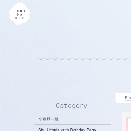
Sto
Category
全商品一覧
Shu Uchida 28th Birthday Party