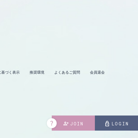
に基づく表示
推奨環境
よくあるご質問
会員退会
。
question_mark
person_add
lock
JOIN
LOGIN