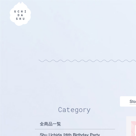
Sto
Category
全商品一覧
Shu Uchida 28th Birthday Party