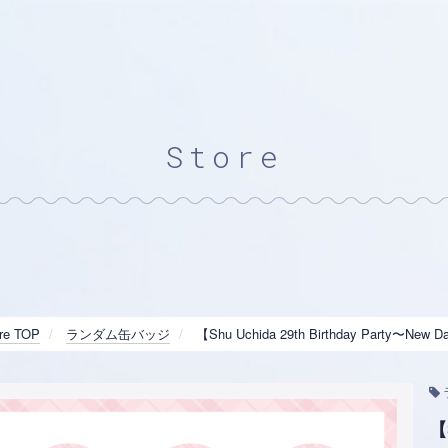
Store
re TOP
ランダム缶バッジ
【Shu Uchida 29th Birthday Party
【