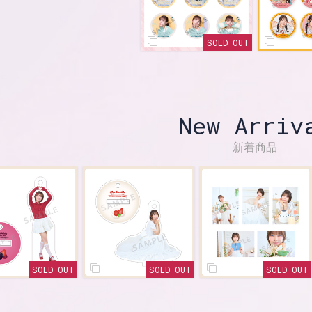
SOLD OUT
New Arriv
新着商品
SOLD OUT
SOLD OUT
SOL