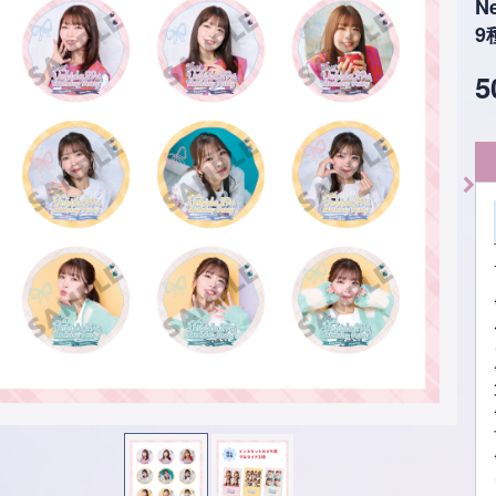
N
9
5