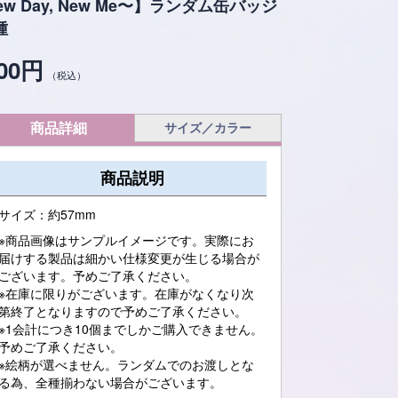
ew Day, New Me〜】ランダム缶バッジ
種
00円
（税込）
商品詳細
サイズ／カラー
商品説明
サイズ：約57mm
※商品画像はサンプルイメージです。実際にお
届けする製品は細かい仕様変更が生じる場合が
ございます。予めご了承ください。
※在庫に限りがございます。在庫がなくなり次
第終了となりますので予めご了承ください。
※1会計につき10個までしかご購入できません。
予めご了承ください。
※絵柄が選べません。ランダムでのお渡しとな
る為、全種揃わない場合がございます。