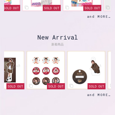
SOLD OUT
SOLD OUT
SOLD OUT
and MORE
New Arrival
新着商品
SOLD OUT
SOLD OUT
SOLD OUT
and MORE