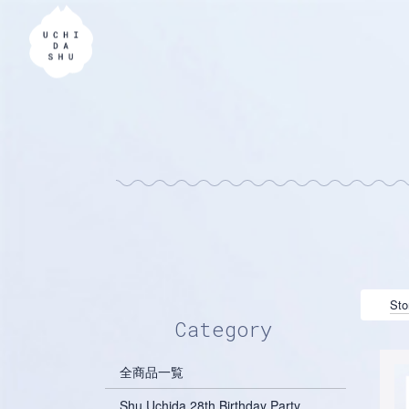
Sto
Category
全商品一覧
Shu Uchida 28th Birthday Party