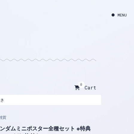
0
Cart
付き
雑貨
ンダムミニポスター全種セット ※特典