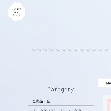
Sto
Category
全商品一覧
Shu Uchida 28th Birthday Party