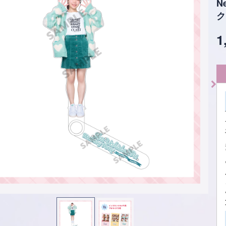
N
ク
1