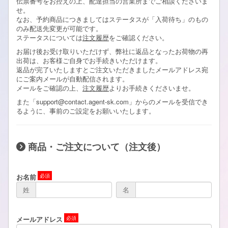
伝票番号をお控えの上、配達担当の営業所までご相談くださいま
せ。
なお、予約商品につきましてはステータスが「入荷待ち」のもの
のみ配送先変更が可能です。
ステータスについては
注文履歴
をご確認ください。
お届け後お受け取りいただけず、弊社に返品となったお荷物の再
出荷は、お客様ご自身でお手続きいただけます。
返品が完了いたしますとご注文いただきましたメールアドレス宛
にご案内メールが自動配信されます。
メールをご確認の上、
注文履歴
よりお手続きくださいませ。
また「support@contact.agent-sk.com」からのメールを受信でき
るように、事前のご設定をお願いいたします。
商品・ご注文について（注文後）
お名前
姓
名
メールアドレス