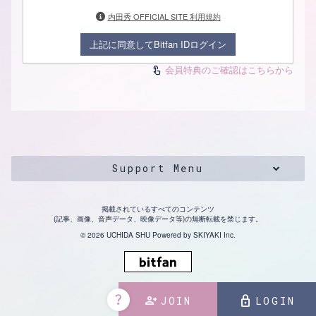
内田秀 OFFICIAL SITE 利用規約
上記に同意してBitfan IDログイン
会員特典のご確認はこちらから
touch_app
Support Menu
掲載されているすべてのコンテンツ
(記事、画像、音声データ、映像データ等)の無断転載を禁じます。
© 2026 UCHIDA SHU Powered by
SKIYAKI Inc.
question_mark
person_add
lock
JOIN
LOGIN