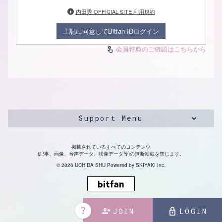
内田秀 OFFICIAL SITE 利用規約
上記に同意してBitfan IDログイン
会員特典のご確認はこちらから
touch_app
Support Menu
掲載されているすべてのコンテンツ
(記事、画像、音声データ、映像データ等)の無断転載を禁じます。
© 2026 UCHIDA SHU Powered by
SKIYAKI Inc.
question_mark
person_add
lock
JOIN
LOGIN