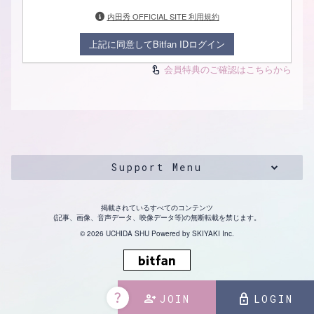
内田秀 OFFICIAL SITE 利用規約
上記に同意してBitfan IDログイン
会員特典のご確認はこちらから
touch_app
Support Menu
掲載されているすべてのコンテンツ
(記事、画像、音声データ、映像データ等)の無断転載を禁じます。
© 2026 UCHIDA SHU Powered by
SKIYAKI Inc.
question_mark
person_add
lock
JOIN
LOGIN