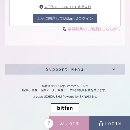
内田秀 OFFICIAL SITE 利用規約
上記に同意してBitfan IDログイン
会員特典のご確認はこちらから
touch_app
Support Menu
掲載されているすべてのコンテンツ
(記事、画像、音声データ、映像データ等)の無断転載を禁じます。
© 2026 UCHIDA SHU Powered by
SKIYAKI Inc.
question_mark
person_add
lock
JOIN
LOGIN