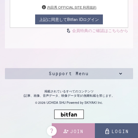
内田秀 OFFICIAL SITE 利用規約
上記に同意してBitfan IDログイン
会員特典のご確認はこちらから
touch_app
Support Menu
掲載されているすべてのコンテンツ
(記事、画像、音声データ、映像データ等)の無断転載を禁じます。
© 2026 UCHIDA SHU Powered by
SKIYAKI Inc.
question_mark
person_add
lock
JOIN
LOGIN