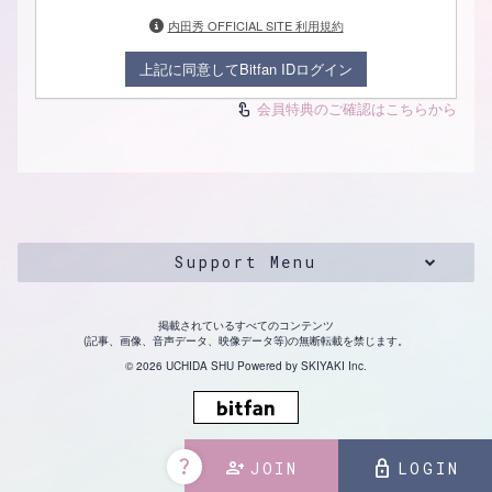
内田秀 OFFICIAL SITE 利用規約
上記に同意してBitfan IDログイン
会員特典のご確認はこちらから
touch_app
Support Menu
掲載されているすべてのコンテンツ
(記事、画像、音声データ、映像データ等)の無断転載を禁じます。
© 2026 UCHIDA SHU Powered by
SKIYAKI Inc.
question_mark
person_add
lock
JOIN
LOGIN