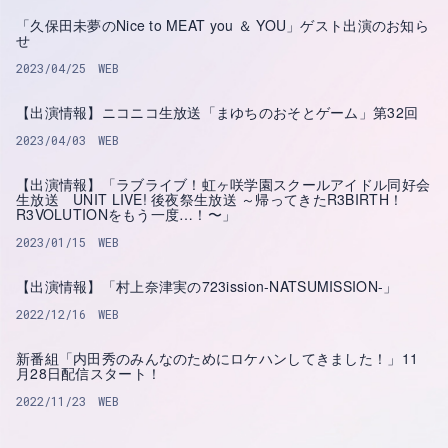
「久保田未夢のNice to MEAT you ＆ YOU」ゲスト出演のお知ら
せ
2023/04/25
WEB
【出演情報】ニコニコ生放送「まゆちのおそとゲーム」第32回
2023/04/03
WEB
【出演情報】「ラブライブ！虹ヶ咲学園スクールアイドル同好会
生放送 UNIT LIVE! 後夜祭生放送 ～帰ってきたR3BIRTH！
R3VOLUTIONをもう一度…！〜」
2023/01/15
WEB
【出演情報】「村上奈津実の723ission-NATSUMISSION-」
2022/12/16
WEB
新番組「内田秀のみんなのためにロケハンしてきました！」11
月28日配信スタート！
2022/11/23
WEB