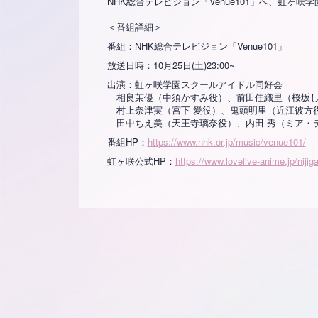
NHK総合テレビジョン「Venue101」へ、虹ヶ
＜番組詳細＞
番組：NHK総合テレビジョン「Venue101」
放送日時：10月25日(土)23:00~
出演：虹ヶ咲学園スクールアイドル同好会
相良茉優（中須かすみ役）、前田佳織里（桜坂し
村上奈津実（宮下 愛役）、鬼頭明里（近江彼方
田中ちえ美（天王寺璃奈役）、内田 秀（ミア・テ
番組HP：
https://www.nhk.or.jp/music/venue101/
虹ヶ咲公式HP：
https://www.lovelive-anime.jp/nijig