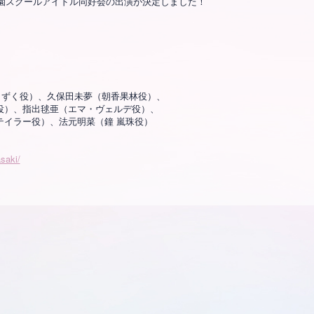
咲学園スクールアイドル同好会の出演が決定しました！
ずく役）、久保田未夢（朝香果林役）、
役）、指出毬亜（エマ・ヴェルデ役）、
イラー役）、法元明菜（鐘 嵐珠役）
asaki/