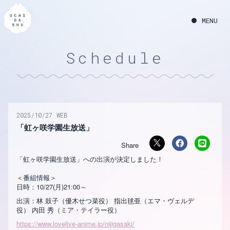
Schedule
2025
10
27
WEB
「虹ヶ咲学園生放送」
「虹ヶ咲学園生放送」への出演が決定しました！
＜番組情報＞
日時：10/27(月)21:00～
出演：林 鼓子（優木せつ菜役） 指出毬亜（エマ・ヴェルデ
役） 内田 秀（ミア・テイラー役）
https://www.lovelive-anime.jp/nijigasaki/