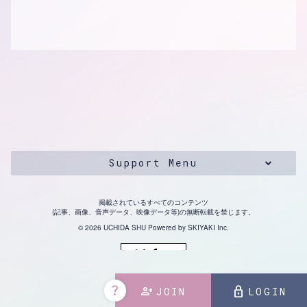
Support Menu
掲載されているすべてのコンテンツ
(記事、画像、音声データ、映像データ等)の無断転載を禁じます。
© 2026 UCHIDA SHU Powered by
SKIYAKI Inc.
question_mark
person_add
lock
JOIN
LOGIN