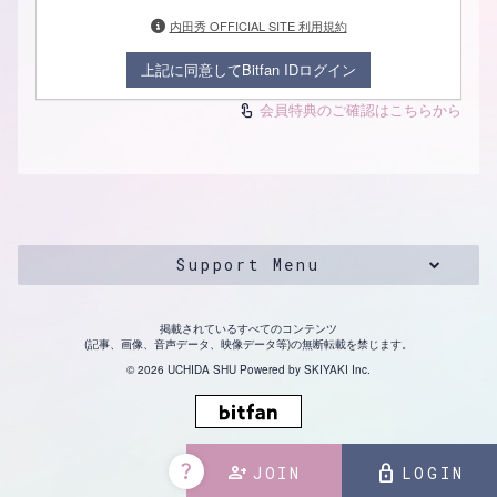
内田秀 OFFICIAL SITE 利用規約
上記に同意してBitfan IDログイン
会員特典のご確認はこちらから
touch_app
Support Menu
掲載されているすべてのコンテンツ
(記事、画像、音声データ、映像データ等)の無断転載を禁じます。
© 2026 UCHIDA SHU Powered by
SKIYAKI Inc.
question_mark
person_add
lock
JOIN
LOGIN