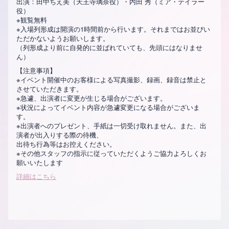
出演：田中ちえ美（天王寺璃奈役）・内田 秀（ミア・テイラー
役）
※観覧無料
※入場列形成は開演の1時間前から行います。それまではお並びい
ただかないようお願いします。
（列形成より前に自発的に並ばれていても、先頭にはなりませ
ん）
【注意事項】
※イベント開催中のお客様による写真撮影、録画、録音は禁止と
させていただきます。
※急遽、出演者に変更が生じる場合がございます。
※状況によってイベント内容が急遽変更になる場合がございま
す。
※出演者へのプレゼント、手紙は一切受け取れません。また、出
演者が出入りする際の待機、
出待ち行為等はお控えください。
※その他スタッフの指示に従っていただくようご協力よろしくお
願いいたします
詳細はこちら