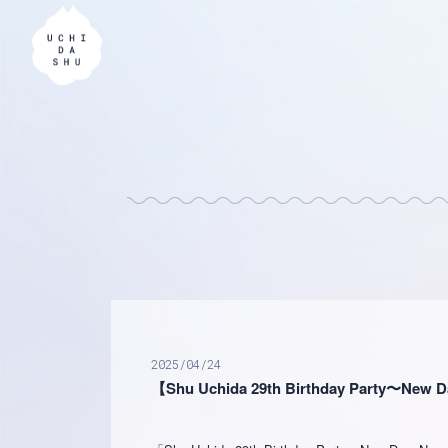
2025
04
24
【Shu Uchida 29th Birthday Party