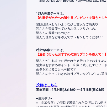
「Shu Uchida 29th Birthday Part
1部の募集テーマは、
【内田秀が自分への誕生日プレゼントを買うとし
普段は購入しないような少し贅沢なご褒美や、
皆さんが毎日使っているお気に入りのもの、
皆さんの趣味のものなど、
選んだ理由などを添えてプレゼンしてください！
2部の募集テーマは、
【過去に行ったおすすめの旅行プランを教えて！
皆さんがこれまでに行かれた旅行の中でおすすめ
魅力やおすすめポイント、印象に残ったエピソー
画像を添えることも可能です！
皆さんのとっておきの旅行プランをどしどしお送
投稿はこちら
募集期間：4月24日(木)18:00 〜 5月18日(日)23:59
■注意事項■
※「参加公演」の項目で選択された公演にてお便り
※いただいた画像は一部修正を加えたり、ご紹介を