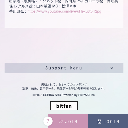
出演者（敬称略）：ソネット役：内田秀 バルカローラ役：岡咲美
保 レグルス役：山本希望 MC：松澤ネキ
番組URL：
https://www.youtube.com/live/uHexu3OH2pg
Support Menu
掲載されているすべてのコンテンツ
(記事、画像、音声データ、映像データ等)の無断転載を禁じます。
© 2026 UCHIDA SHU Powered by
SKIYAKI Inc.
question_mark
person_add
lock
JOIN
LOGIN