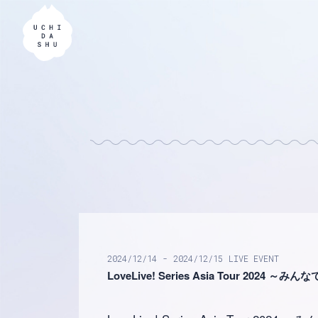
2024
12
14
2024
12
15
LIVE
EVENT
LoveLive! Series Asia Tour 202