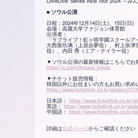
LoveLive! Series Asia Tour 20
■ ソウル公演
日程：2024年12月14日(土)、15日(日)
会場：高麗大学ファジョン体育館
出演者：
「ラブライブ！虹ヶ咲学園スクールア
大西亜玖璃（上原歩夢役）、村上奈津
役）、内田 秀（ミア・テイラー役）
▼ソウル公演の最新情報はこちらでお
https://x.com/Amuse_korea
▼チケット販売情報：
韓国以外にお住まいの方もお買い求め
https://www.ticketlink.co.kr/product/51
日本語：
https://www.ticketlink.co.kr/g
英語：
https://www.ticketlink.co.kr/glo
中国語：
https://www.ticketlink.co.kr/g
詳細は
公式ページ
からご確認ください