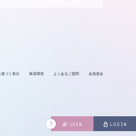
に基づく表示
推奨環境
よくあるご質問
会員退会
。
question_mark
person_add
lock
JOIN
LOGIN