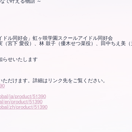
24 ～みんなで叶える物語 ～
イドル同好会」虹ヶ咲学園スクールアイドル同好会
実（宮下 愛役）、林 鼓子（優木せつ菜役）、田中ちえ美
知らせいたします
いただけます。詳細はリンク先をご覧ください。
390
lobal/ja/product/51390
bal/en/product/51390
lobal/zh/product/51390