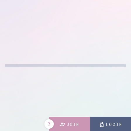
Support Menu
掲載されているすべてのコンテンツ
(記事、画像、音声データ、映像データ等)の無断転載を禁じます。
© 2026 UCHIDA SHU Powered by
SKIYAKI Inc.
question_mark
person_add
lock
JOIN
LOGIN