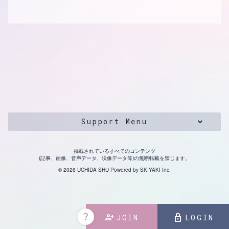
Support Menu
掲載されているすべてのコンテンツ
(記事、画像、音声データ、映像データ等)の無断転載を禁じます。
© 2026 UCHIDA SHU Powered by
SKIYAKI Inc.
question_mark
person_add
lock
JOIN
LOGIN