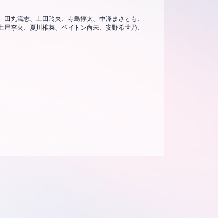
、田丸篤志、土田玲央、寺島惇太、中澤まさとも、
土屋李央、夏川椎菜、ペイトン尚未、安野希世乃、