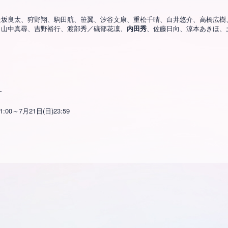
」
逢坂良太、狩野翔、駒田航、笹翼、汐谷文康、重松千晴、白井悠介、高橋広樹
、山中真尋、吉野裕行、渡部秀／礒部花凜、
内田秀
、佐藤日向、涼本あきほ、
す
0～7月21日(日)23:59