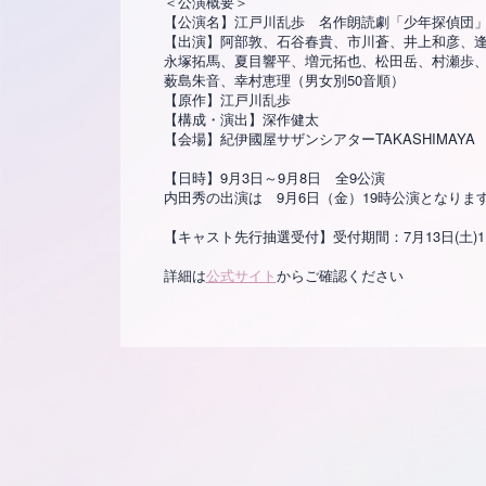
＜公演概要＞
【公演名】江戸川乱歩 名作朗読劇「少年探偵団
【出演】阿部敦、石谷春貴、市川蒼、井上和彦、
永塚拓馬、夏目響平、増元拓也、松田岳、村瀬歩
薮島朱音、幸村恵理（男女別50音順）
【原作】江戸川乱歩
【構成・演出】深作健太
【会場】紀伊國屋サザンシアターTAKASHIMAYA
【日時】9月3日～9月8日 全9公演
内田秀の出演は 9月6日（金）19時公演となりま
【キャスト先行抽選受付】受付期間：7月13日(土)11:0
詳細は
公式サイト
からご確認ください