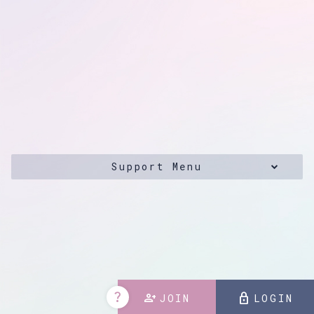
Support Menu
掲載されているすべてのコンテンツ
(記事、画像、音声データ、映像データ等)の無断転載を禁じます。
© 2026 UCHIDA SHU Powered by
SKIYAKI Inc.
question_mark
person_add
lock
JOIN
LOGIN