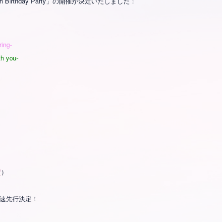
h Birthday Party」の開催が決定いたしました！
ing-
th you-
/
）
ット最速先行決定！