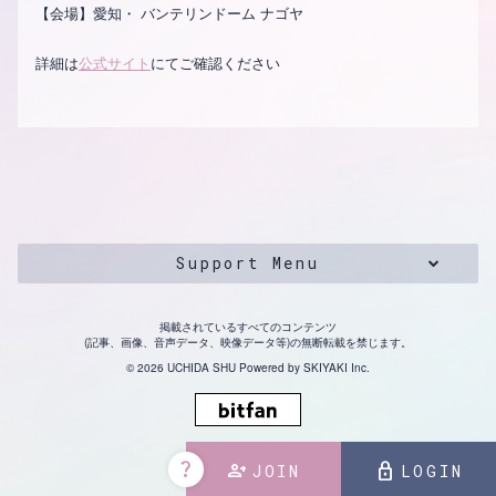
【会場】愛知・ バンテリンドーム ナゴヤ
詳細は
公式サイト
にてご確認ください
Support Menu
掲載されているすべてのコンテンツ
(記事、画像、音声データ、映像データ等)の無断転載を禁じます。
© 2026 UCHIDA SHU Powered by
SKIYAKI Inc.
question_mark
person_add
lock
JOIN
LOGIN