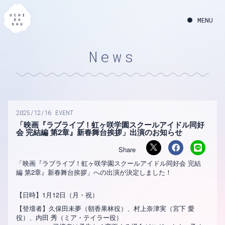
News
2025
12
16
EVENT
「映画『ラブライブ！虹ヶ咲学園スクールアイドル同好
会 完結編 第2章』新春舞台挨拶」出演のお知らせ
「映画『ラブライブ！虹ヶ咲学園スクールアイドル同好会 完結
編 第2章』新春舞台挨拶」への出演が決定しました！
【日時】1月12日（月・祝）
【登壇者】久保田未夢（朝香果林役）、村上奈津実（宮下 愛
役）、内田 秀（ミア・テイラー役）